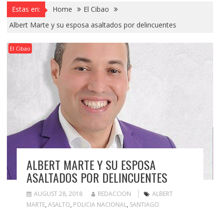
Estas en:
Home
El Cibao
Albert Marte y su esposa asaltados por delincuentes
El Cibao
ALBERT MARTE Y SU ESPOSA
ASALTADOS POR DELINCUENTES
AUGUST 28, 2018
REDACCION
ALBERT
MARTE
,
ASALTO
,
POLICIA NACIONAL
,
SANTIAGO