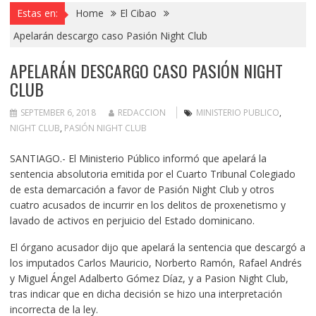
Estas en:
Home
El Cibao
Apelarán descargo caso Pasión Night Club
APELARÁN DESCARGO CASO PASIÓN NIGHT
CLUB
SEPTEMBER 6, 2018
REDACCION
MINISTERIO PUBLICO
,
NIGHT CLUB
,
PASIÓN NIGHT CLUB
SANTIAGO.- El Ministerio Público informó que apelará la
sentencia absolutoria emitida por el Cuarto Tribunal Colegiado
de esta demarcación a favor de Pasión Night Club y otros
cuatro acusados de incurrir en los delitos de proxenetismo y
lavado de activos en perjuicio del Estado dominicano.
El órgano acusador dijo que apelará la sentencia que descargó a
los imputados Carlos Mauricio, Norberto Ramón, Rafael Andrés
y Miguel Ángel Adalberto Gómez Díaz, y a Pasion Night Club,
tras indicar que en dicha decisión se hizo una interpretación
incorrecta de la ley.