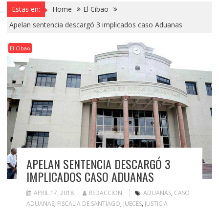
Estas en:
Home
El Cibao
Apelan sentencia descargó 3 implicados caso Aduanas
El Cibao
APELAN SENTENCIA DESCARGÓ 3
IMPLICADOS CASO ADUANAS
APRIL 17, 2018
REDACCION
ADUANAS
,
CASO
ADUANAS
,
FISCALIA DE SANTIAGO
,
JUECES
,
JUSTICIA