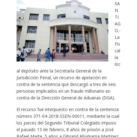
SA
N
TI
AG
O.-
La
Fis
cal
ía
loc
al depósito ante la Secretaría General de la
Jurisdicción Penal, un recurso de apelación en
contra de la sentencia que descargó a tres de seis
personas implicados en un fraude millonario en
contra de la Dirección General de Aduanas (DGA).
El recurso fue interpuesto en contra de la sentencia
número 371-04-2018-SSEN-00011, mediante la cual
los jueces del Segundo Tribunal Colegiado impuso
el pasado 13 de febrero, 8 años de prisión a José
Rafael Marte, 5 años a Gibrand Aburkama Martínez,