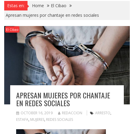
Estas en:
Home
El Cibao
Apresan mujeres por chantaje en redes sociales
El Cibao
APRESAN MUJERES POR CHANTAJE
EN REDES SOCIALES
OCTOBER 16, 2019
REDACCION
ARRESTO
,
ESTAFA
,
MUJERES
,
REDES SOCIALES