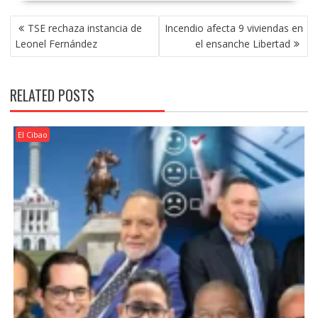
POST
TSE rechaza instancia de
Incendio afecta 9 viviendas en
NAVIGATION
Leonel Fernández
el ensanche Libertad
RELATED POSTS
El Cibao