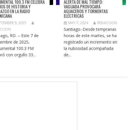
MENTAL 100.3 FM CELEBRA
ALERTA DE MAL TIEMPO:
ÑOS DE HISTORIA Y
VAGUADA PROVOCARÁ
RAZGO EN LA RADIO
AGUACEROS Y TORMENTAS
NICANA
ELÉCTRICAS
PTEMBER 9, 2025
MAY 7, 2024
REDACCION
Santiago.-Desde tempranas
CCION
iago, RD. – Este 7 de
horas de este martes, se ha
iembre de 2025,
registrado un incremento en
umental 100.3 FM
la nubosidad acompañada
bró con orgullo 33...
de...