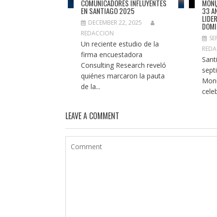
COMUNICADORES INFLUYENTES
MONU
EN SANTIAGO 2025
33 A
LIDE
DECEMBER 22, 2025
DOMI
REDACCION
SE
Un reciente estudio de la
REDA
firma encuestadora
Sant
Consulting Research reveló
sept
quiénes marcaron la pauta
Mon
de la...
cele
LEAVE A COMMENT