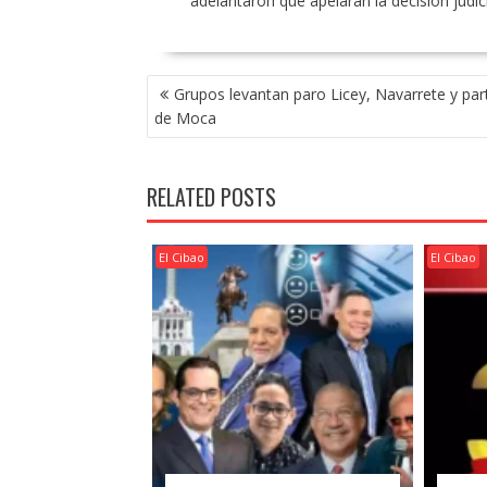
adelantaron que apelarán la decisión judici
POST
Grupos levantan paro Licey, Navarrete y par
NAVIGATION
de Moca
RELATED POSTS
El Cibao
El Cibao