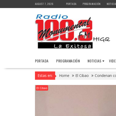
Skip
AUGUST 7, 2026
PORTADA
PROGRAMACIÓN
NOTICI
to
content
PORTADA
PROGRAMACIÓN
NOTICIAS
VID
Estas en:
Home
El Cibao
Condenan co
El Cibao