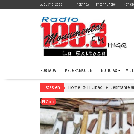
Skip
AUGUST 6, 2026
PORTADA
PROGRAMACIÓN
NOTICI
to
content
PORTADA
PROGRAMACIÓN
NOTICIAS
VID
Estas en:
Home
El Cibao
Desmantelan
El Cibao