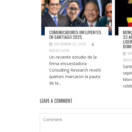
COMUNICADORES INFLUYENTES
MONU
EN SANTIAGO 2025
33 A
LIDE
DECEMBER 22, 2025
DOMI
REDACCION
SE
Un reciente estudio de la
REDA
firma encuestadora
Sant
Consulting Research reveló
sept
quiénes marcaron la pauta
Mon
de la...
cele
LEAVE A COMMENT