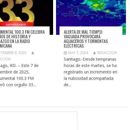
MENTAL 100.3 FM CELEBRA
ALERTA DE MAL TIEMPO:
ÑOS DE HISTORIA Y
VAGUADA PROVOCARÁ
RAZGO EN LA RADIO
AGUACEROS Y TORMENTAS
NICANA
ELÉCTRICAS
PTEMBER 9, 2025
MAY 7, 2024
REDACCION
Santiago.-Desde tempranas
CCION
iago, RD. – Este 7 de
horas de este martes, se ha
iembre de 2025,
registrado un incremento en
umental 100.3 FM
la nubosidad acompañada
bró con orgullo 33...
de...