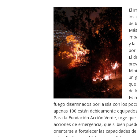
El i
los 
de b
Más 
impa
y la
por 
El d
prev
Mini
un 
que
de l
Es m
fuego diseminados por la isla con los poc
apenas 100 están debidamente equipados
Para la Fundación Acción Verde, urge qu
acciones de emergencia, que si bien puede
orientarse a fortalecer las capacidades d