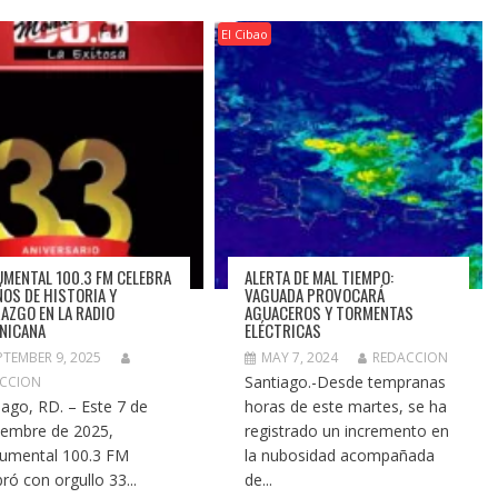
El Cibao
MENTAL 100.3 FM CELEBRA
ALERTA DE MAL TIEMPO:
ÑOS DE HISTORIA Y
VAGUADA PROVOCARÁ
RAZGO EN LA RADIO
AGUACEROS Y TORMENTAS
NICANA
ELÉCTRICAS
PTEMBER 9, 2025
MAY 7, 2024
REDACCION
Santiago.-Desde tempranas
CCION
iago, RD. – Este 7 de
horas de este martes, se ha
iembre de 2025,
registrado un incremento en
umental 100.3 FM
la nubosidad acompañada
bró con orgullo 33...
de...