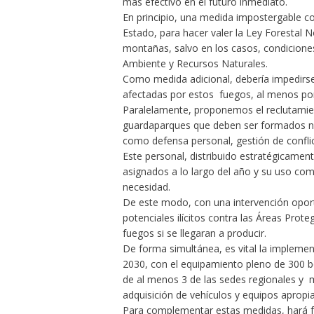
más efectivo en el futuro inmediato.
En principio, una medida impostergable co
Estado, para hacer valer la Ley Forestal N
montañas, salvo en los casos, condiciones
Ambiente y Recursos Naturales.
Como medida adicional, debería impedirse 
afectadas por estos fuegos, al menos por
Paralelamente, proponemos el reclutamie
guardaparques que deben ser formados no
como defensa personal, gestión de confli
Este personal, distribuido estratégicament
asignados a lo largo del año y su uso co
necesidad.
De este modo, con una intervención oport
potenciales ilícitos contra las Áreas Prot
fuegos si se llegaran a producir.
De forma simultánea, es vital la impleme
2030, con el equipamiento pleno de 300 bo
de al menos 3 de las sedes regionales y m
adquisición de vehículos y equipos apropi
Para complementar estas medidas, hará fa