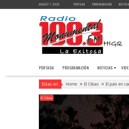
Skip
AUGUST 7, 2026
PORTADA
PROGRAMACIÓN
NOTICI
to
content
PORTADA
PROGRAMACIÓN
NOTICIAS
VID
Estas en:
Home
El Cibao
El país en c
El Cibao