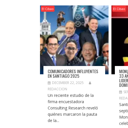
El Cibao
El Cibao
COMUNICADORES INFLUYENTES
MONU
EN SANTIAGO 2025
33 A
LIDE
DECEMBER 22, 2025
DOMI
REDACCION
SE
Un reciente estudio de la
REDA
firma encuestadora
Sant
Consulting Research reveló
sept
quiénes marcaron la pauta
Mon
de la...
cele