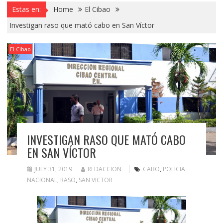
Estas en:
Home
El Cibao
Investigan raso que mató cabo en San Víctor
El Cibao
INVESTIGAN RASO QUE MATÓ CABO
EN SAN VÍCTOR
JULY 31, 2019
REDACCION
CABO
,
POLICIA
NACIONAL
,
RASO
,
SAN VICTOR