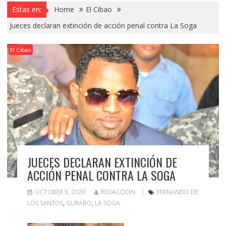
Estas en:
Home
El Cibao
Jueces declaran extinción de acción penal contra La Soga
El Cibao
JUECES DECLARAN EXTINCIÓN DE
ACCIÓN PENAL CONTRA LA SOGA
OCTOBER 8, 2020
REDACCION
FERNANDO DE
LOS SANTOS
,
GURABO
,
LA SOGA