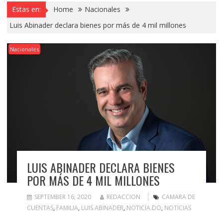
Estas en:
Home
Nacionales
Luis Abinader declara bienes por más de 4 mil millones
Nacionales
LUIS ABINADER DECLARA BIENES
POR MÁS DE 4 MIL MILLONES
SEPTEMBER 16, 2020
REDACCION
CAMARA DE
CUENTAS
,
FAMILIA
,
LUIS ABINADER
,
NOTICIA.DO
,
NOTICIAS