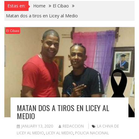
Estas en:
Home
El Cibao
Matan dos a tiros en Licey al Medio
El Cibao
MATAN DOS A TIROS EN LICEY AL
MEDIO
JANUARY 13, 2020
REDACCION
LA CHIVA DE
LICEY AL MEDIO
,
LICEY AL MEDIO
,
POLICIA NACIONAL