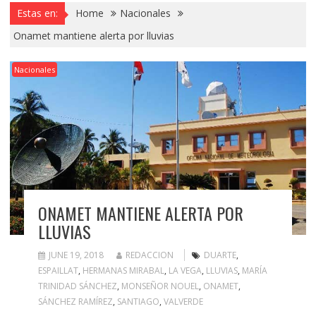
Estas en:
Home
Nacionales
Onamet mantiene alerta por lluvias
Nacionales
ONAMET MANTIENE ALERTA POR
LLUVIAS
JUNE 19, 2018
REDACCION
DUARTE
,
ESPAILLAT
,
HERMANAS MIRABAL
,
LA VEGA
,
LLUVIAS
,
MARÍA
TRINIDAD SÁNCHEZ
,
MONSEÑOR NOUEL
,
ONAMET
,
SÁNCHEZ RAMÍREZ
,
SANTIAGO
,
VALVERDE