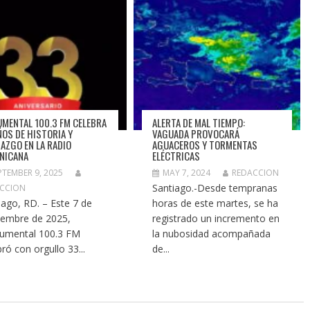
MENTAL 100.3 FM CELEBRA
ALERTA DE MAL TIEMPO:
ÑOS DE HISTORIA Y
VAGUADA PROVOCARÁ
RAZGO EN LA RADIO
AGUACEROS Y TORMENTAS
NICANA
ELÉCTRICAS
PTEMBER 9, 2025
MAY 7, 2024
REDACCION
Santiago.-Desde tempranas
CCION
iago, RD. – Este 7 de
horas de este martes, se ha
iembre de 2025,
registrado un incremento en
umental 100.3 FM
la nubosidad acompañada
bró con orgullo 33...
de...