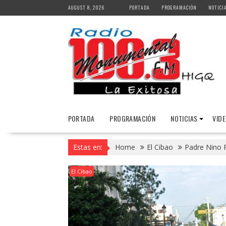
Skip
AUGUST 8, 2026
PORTADA
PROGRAMACIÓN
NOTICI
to
content
PORTADA
PROGRAMACIÓN
NOTICIAS
VID
Estas en:
Home
El Cibao
Padre Nino 
El Cibao