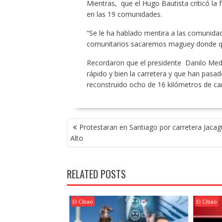
Mientras, que el Hugo Bautista criticó la 
en las 19 comunidades.
“Se le ha hablado mentira a las comunida
comunitarios sacaremos maguey donde qu
Recordaron que el presidente Danilo Medi
rápido y bien la carretera y que han pasa
reconstruido ocho de 16 kilómetros de car
POST
Protestaran en Santiago por carretera Jaca
NAVIGATION
Alto
RELATED POSTS
El Cibao
El Cibao