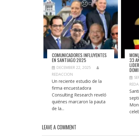
COMUNICADORES INFLUYENTES
MONU
EN SANTIAGO 2025
33 A
LIDE
DECEMBER 22, 2025
DOMI
REDACCION
SE
Un reciente estudio de la
REDA
firma encuestadora
Sant
Consulting Research reveló
sept
quiénes marcaron la pauta
Mon
de la...
cele
LEAVE A COMMENT