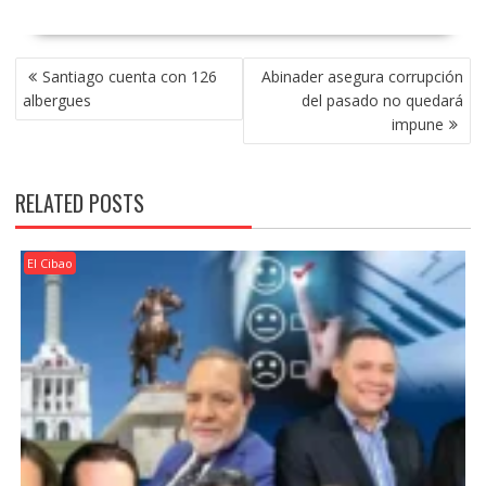
POST
Santiago cuenta con 126
Abinader asegura corrupción
NAVIGATION
albergues
del pasado no quedará
impune
RELATED POSTS
El Cibao