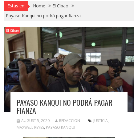
Estas en:
Home
El Cibao
Payaso Kanqui no podrá pagar fianza
El Cibao
PAYASO KANQUI NO PODRÁ PAGAR
FIANZA
AUGUST 5, 2020
REDACCION
JUSTICIA
,
MAXWELL REYES
,
PAYASO KANQUI