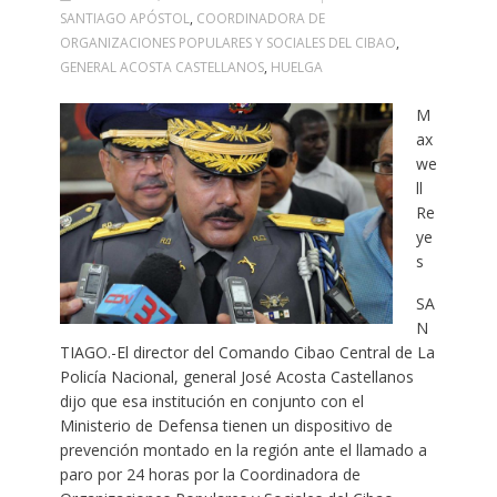
SANTIAGO APÓSTOL
,
COORDINADORA DE
ORGANIZACIONES POPULARES Y SOCIALES DEL CIBAO
,
GENERAL ACOSTA CASTELLANOS
,
HUELGA
M
ax
we
ll
Re
ye
s
SA
N
TIAGO.-El director del Comando Cibao Central de La
Policía Nacional, general José Acosta Castellanos
dijo que esa institución en conjunto con el
Ministerio de Defensa tienen un dispositivo de
prevención montado en la región ante el llamado a
paro por 24 horas por la Coordinadora de