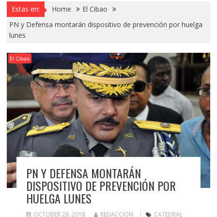
Estas en:
Home
El Cibao
PN y Defensa montarán dispositivo de prevención por huelga
lunes
El Cibao
PN Y DEFENSA MONTARÁN
DISPOSITIVO DE PREVENCIÓN POR
HUELGA LUNES
OCTOBER 28, 2018
REDACCION
CATEDRAL