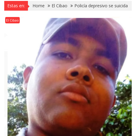
Estas en:
Home
El Cibao
Policía depresivo se suicida
El Cibao