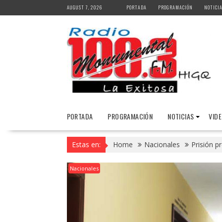
Skip
AUGUST 7, 2026
PORTADA
PROGRAMACIÓN
NOTICI
to
content
PORTADA
PROGRAMACIÓN
NOTICIAS
VID
Estas en:
Home
Nacionales
Prisión p
Nacionales