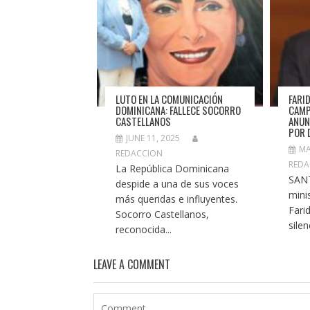
LUTO EN LA COMUNICACIÓN
FARI
DOMINICANA: FALLECE SOCORRO
CAMP
CASTELLANOS
ANUN
POR 
JUNE 11, 2025
MA
REDACCION
REDA
La República Dominicana
SAN
despide a una de sus voces
minis
más queridas e influyentes.
Fari
Socorro Castellanos,
silen
reconocida...
LEAVE A COMMENT