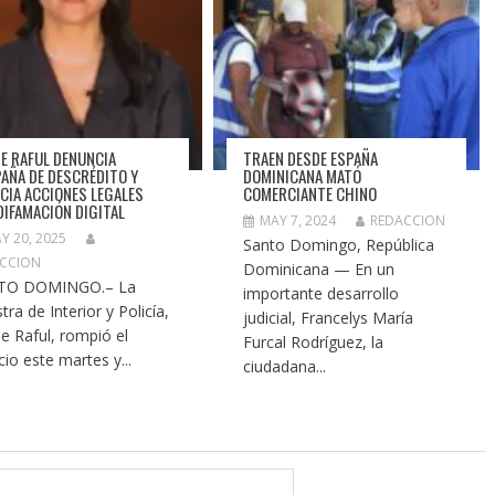
DE RAFUL DENUNCIA
TRAEN DESDE ESPAÑA
AÑA DE DESCRÉDITO Y
DOMINICANA MATÓ
CIA ACCIONES LEGALES
COMERCIANTE CHINO
DIFAMACIÓN DIGITAL
MAY 7, 2024
REDACCION
Y 20, 2025
Santo Domingo, República
CCION
Dominicana — En un
TO DOMINGO.– La
importante desarrollo
tra de Interior y Policía,
judicial, Francelys María
de Raful, rompió el
Furcal Rodríguez, la
cio este martes y...
ciudadana...