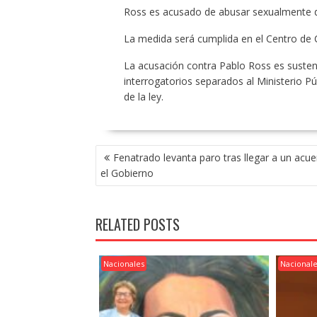
Ross es acusado de abusar sexualmente de
La medida será cumplida en el Centro de 
La acusación contra Pablo Ross es sustent
interrogatorios separados al Ministerio P
de la ley.
POST
Fenatrado levanta paro tras llegar a un acu
NAVIGATION
el Gobierno
RELATED POSTS
Nacionales
Nacional