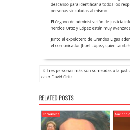
descanso para identificar a todos los res
personas vinculadas al mismo.
El órgano de administración de justicia i
heridos Ortiz y López están muy avanzada
Junto al expelotero de Grandes Ligas adem
el comunicador Jhoel López, quien también
POST
Tres personas más son sometidas a la justic
NAVIGATION
caso David Ortiz
RELATED POSTS
Nacionales
Nacional