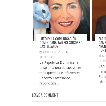
LUTO EN LA COMUNICACIÓN
FARI
DOMINICANA: FALLECE SOCORRO
CAMP
CASTELLANOS
ANUN
POR 
JUNE 11, 2025
MA
REDACCION
REDA
La República Dominicana
SAN
despide a una de sus voces
minis
más queridas e influyentes.
Fari
Socorro Castellanos,
silen
reconocida...
LEAVE A COMMENT