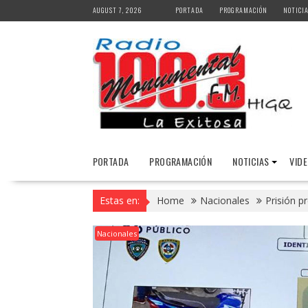
Skip
AUGUST 7, 2026
PORTADA
PROGRAMACIÓN
NOTICI
to
content
PORTADA
PROGRAMACIÓN
NOTICIAS
VID
Estas en:
Home
Nacionales
Prisión p
Nacionales