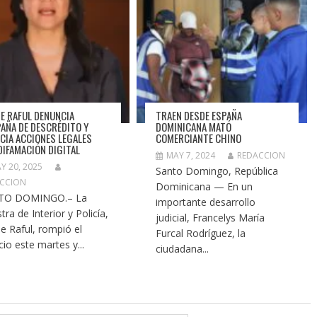
DE RAFUL DENUNCIA
TRAEN DESDE ESPAÑA
AÑA DE DESCRÉDITO Y
DOMINICANA MATÓ
CIA ACCIONES LEGALES
COMERCIANTE CHINO
DIFAMACIÓN DIGITAL
MAY 7, 2024
REDACCION
Y 20, 2025
Santo Domingo, República
CCION
Dominicana — En un
TO DOMINGO.– La
importante desarrollo
tra de Interior y Policía,
judicial, Francelys María
de Raful, rompió el
Furcal Rodríguez, la
cio este martes y...
ciudadana...