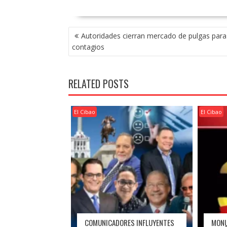
POST
Autoridades cierran mercado de pulgas para 
NAVIGATION
contagios
RELATED POSTS
El Cibao
El Cibao
COMUNICADORES INFLUYENTES
MONU