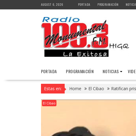
Skip
AUGUST 6, 2026
PORTADA
PROGRAMACIÓN
NOTICI
to
content
PORTADA
PROGRAMACIÓN
NOTICIAS
VID
Estas en:
Home
El Cibao
Ratifican pr
El Cibao