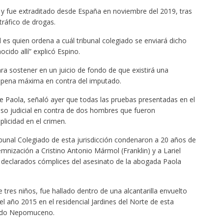
 y fue extraditado desde España en noviembre del 2019, tras
tráfico de drogas.
 es quien ordena a cuál tribunal colegiado se enviará dicho
cido allí” explicó Espino.
ra sostener en un juicio de fondo de que existirá una
a pena máxima en contra del imputado.
 Paola, señaló ayer que todas las pruebas presentadas en el
ceso judicial en contra de dos hombres que fueron
licidad en el crimen.
bunal Colegiado de esta jurisdicción condenaron a 20 años de
mnización a Cristino Antonio Mármol (Franklin) y a Lariel
 declarados cómplices del asesinato de la abogada Paola
tres niños, fue hallado dentro de una alcantarilla envuelto
del año 2015 en el residencial Jardines del Norte de esta
tado Nepomuceno.