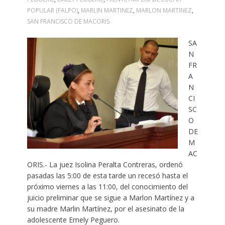
POPULAR (FALPO)
,
MARLIN MARTINEZ
,
MARLON MARTINEZ
,
SAN FRANCISCO DE MACORIS
SA
N
FR
A
N
CI
SC
O
DE
M
AC
ORIS.- La juez Isolina Peralta Contreras, ordenó
pasadas las 5:00 de esta tarde un recesó hasta el
próximo viernes a las 11:00, del conocimiento del
juicio preliminar que se sigue a Marlon Martínez y a
su madre Marlin Martínez, por el asesinato de la
adolescente Emely Peguero.