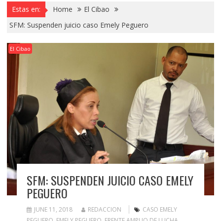
Estas en:
Home
El Cibao
SFM: Suspenden juicio caso Emely Peguero
El Cibao
SFM: SUSPENDEN JUICIO CASO EMELY
PEGUERO
JUNE 11, 2018
REDACCION
CASO EMELY
PEGUERO
,
EMELY PEGUERO
,
FRENTE AMPLIO DE LUCHA