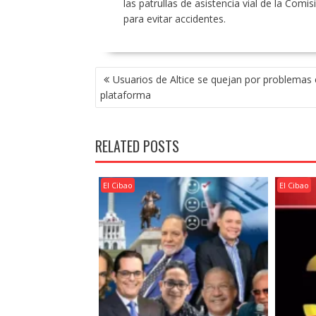
las patrullas de asistencia vial de la Comi
para evitar accidentes.
POST
Usuarios de Altice se quejan por problemas 
NAVIGATION
plataforma
RELATED POSTS
El Cibao
El Cibao