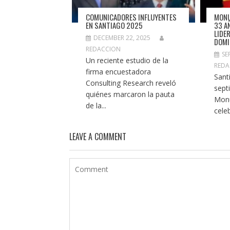
COMUNICADORES INFLUYENTES
MONU
EN SANTIAGO 2025
33 A
LIDE
DECEMBER 22, 2025
DOMI
REDACCION
SE
Un reciente estudio de la
REDA
firma encuestadora
Sant
Consulting Research reveló
sept
quiénes marcaron la pauta
Mon
de la...
cele
LEAVE A COMMENT