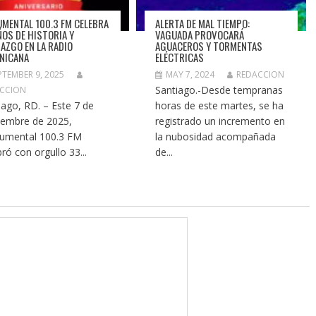
MENTAL 100.3 FM CELEBRA
ALERTA DE MAL TIEMPO:
ÑOS DE HISTORIA Y
VAGUADA PROVOCARÁ
RAZGO EN LA RADIO
AGUACEROS Y TORMENTAS
NICANA
ELÉCTRICAS
PTEMBER 9, 2025
MAY 7, 2024
REDACCION
Santiago.-Desde tempranas
CCION
iago, RD. – Este 7 de
horas de este martes, se ha
iembre de 2025,
registrado un incremento en
umental 100.3 FM
la nubosidad acompañada
bró con orgullo 33...
de...