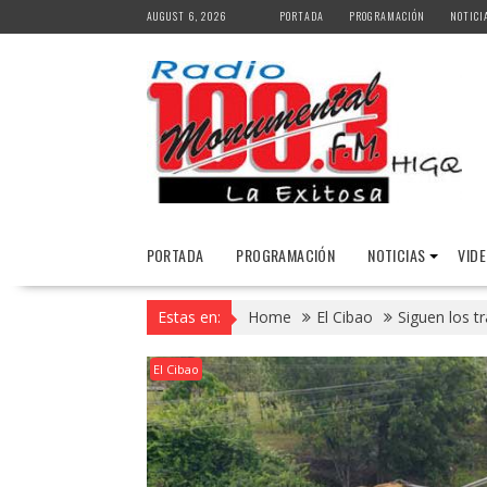
Skip
AUGUST 6, 2026
PORTADA
PROGRAMACIÓN
NOTICI
to
content
PORTADA
PROGRAMACIÓN
NOTICIAS
VID
Estas en:
Home
El Cibao
Siguen los t
El Cibao