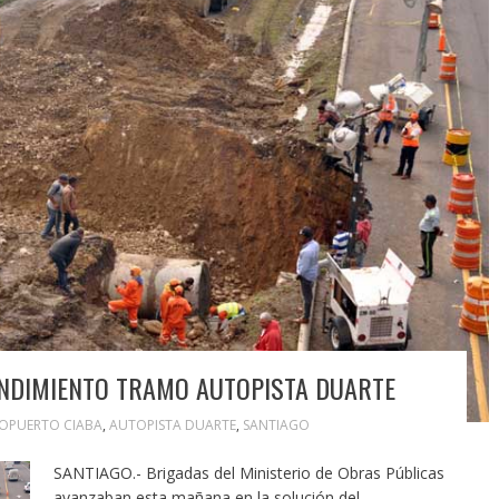
UNDIMIENTO TRAMO AUTOPISTA DUARTE
OPUERTO CIABA
,
AUTOPISTA DUARTE
,
SANTIAGO
SANTIAGO.- Brigadas del Ministerio de Obras Públicas
avanzaban esta mañana en la solución del