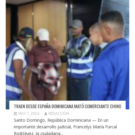
TRAEN DESDE ESPAÑA DOMINICANA MATÓ COMERCIANTE CHINO
MAY 7, 2024
REDACCION
Santo Domingo, República Dominicana — En un
importante desarrollo judicial, Francelys María Furcal
Rodríguez, la ciudadana...