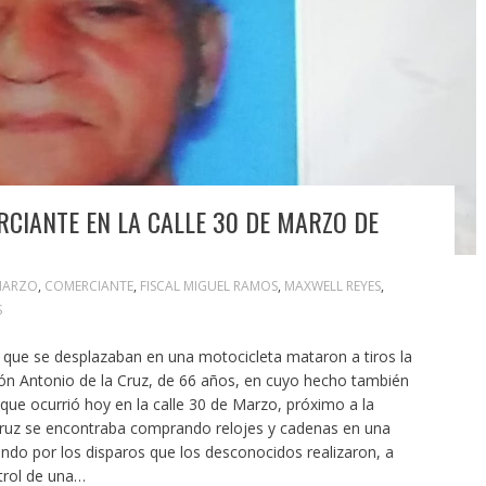
IANTE EN LA CALLE 30 DE MARZO DE
MARZO
,
COMERCIANTE
,
FISCAL MIGUEL RAMOS
,
MAXWELL REYES
,
S
ue se desplazaban en una motocicleta mataron a tiros la
ón Antonio de la Cruz, de 66 años, en cuyo hecho también
que ocurrió hoy en la calle 30 de Marzo, próximo a la
 Cruz se encontraba comprando relojes y cadenas en una
ando por los disparos que los desconocidos realizaron, a
trol de una…