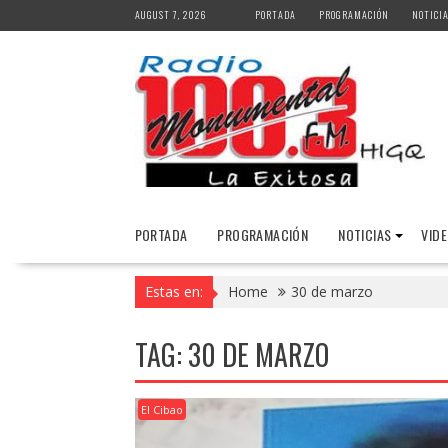
Skip
AUGUST 7, 2026
PORTADA
PROGRAMACIÓN
NOTICI
to
content
PORTADA
PROGRAMACIÓN
NOTICIAS
VID
Estas en:
Home
30 de marzo
TAG:
30 DE MARZO
El Cibao