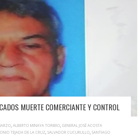
ICADOS MUERTE COMERCIANTE Y CONTROL
MARZO
,
ALBERTO MINAYA TORIBIO
,
GENERAL JOSÉ ACOSTA
NIO TEJADA DE LA CRUZ
,
SALVADOR CUCURULLO
,
SANTIAGO