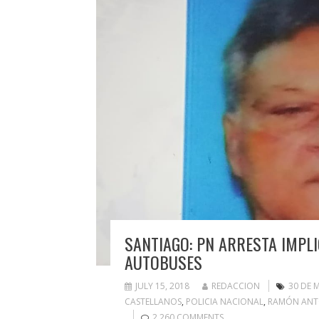
SANTIAGO: PN ARRESTA IMPL
AUTOBUSES
JULY 15, 2018
REDACCION
30 DE 
CASTELLANOS
,
POLICIA NACIONAL
,
RAMÓN ANTO
2,260 COMMENTS