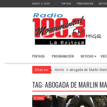
Skip
AUGUST 6, 2026
PORTADA
PROGRAMACIÓN
NOTICI
to
content
PORTADA
PROGRAMACIÓN
NOTICIAS
VID
Estas en:
Home
abogada de Marlin Mart
TAG:
ABOGADA DE MARLIN MA
El Cibao