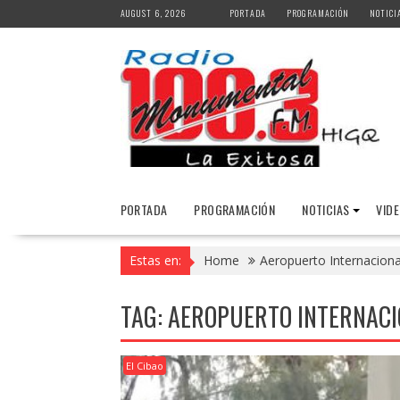
Skip
AUGUST 6, 2026
PORTADA
PROGRAMACIÓN
NOTICI
to
content
PORTADA
PROGRAMACIÓN
NOTICIAS
VID
Estas en:
Home
Aeropuerto Internaciona
TAG:
AEROPUERTO INTERNACIO
El Cibao