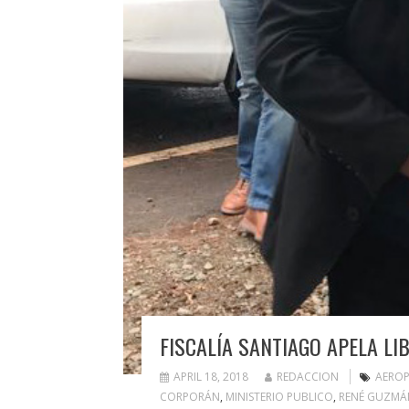
FISCALÍA SANTIAGO APELA L
APRIL 18, 2018
REDACCION
AEROP
CORPORÁN
,
MINISTERIO PUBLICO
,
RENÉ GUZMÁ