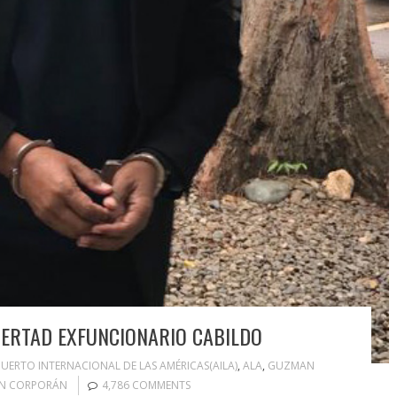
IBERTAD EXFUNCIONARIO CABILDO
UERTO INTERNACIONAL DE LAS AMÉRICAS(AILA)
,
ALA
,
GUZMAN
N CORPORÁN
4,786 COMMENTS