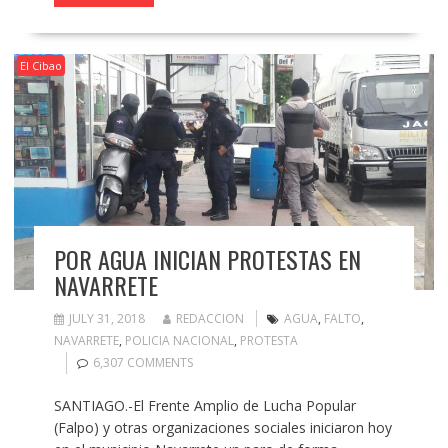
El Cibao
POR AGUA INICIAN PROTESTAS EN
NAVARRETE
JULY 31, 2018
REDACCION
AGUA
,
FALTO
,
NAVARRETE
,
POLICIA NACIONAL
,
PROTESTA
6,307 COMMENTS
SANTIAGO.-El Frente Amplio de Lucha Popular
(Falpo) y otras organizaciones sociales iniciaron hoy