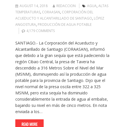
AUGUST 14, 2018
REDACCION
AGUA
,
ALTAS
TEMPERATURAS
,
CORAASAN
,
CORPORACIÓN DEL
ACUEDUCTO Y ALCANTARILLADO DE SANTIAGO
,
LÓPEZ
ANGOSTURA
,
PRODUCCIÓN DE AGUA POTABLE
4,179 COMMENTS
SANTIAGO.- La Corporación del Acueducto y
Alcantarillado de Santiago (CORAASAN), informó
que debido a la gran sequía que está padeciendo la
región Cibao Central, la presa de Tavera ha
descendido a 316 Metros Sobre el Nivel del Mar
(MSNM), disminuyendo así la producción de agua
potable para la provincia de Santiago. Dijo que el
nivel normal de la presa oscila entre 322 a 325
MSNM, pero esta sequía ha disminuido
considerablemente la entrada de agua al embalse,
bajando su nivel en más de cinco metros. En nota
enviada a los…
READ MORE