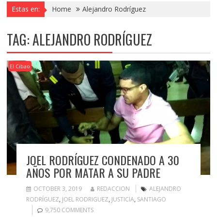
Estas en:
Home
Alejandro Rodríguez
TAG:
ALEJANDRO RODRÍGUEZ
El Cibao
JOEL RODRÍGUEZ CONDENADO A 30
AÑOS POR MATAR A SU PADRE
OCTOBER 3, 2019
REDACCION
ALEJANDRO
RODRÍGUEZ
,
JOEL RODRIGUEZ
,
JUSTICIA
,
SANTIAGO
9,750 COMMENTS