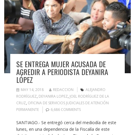
SE ENTREGA MUJER ACUSADA DE
AGREDIR A PERIODISTA DEYANIRA
LÓPEZ
MAY 14, 2018
REDACCION
ALEJANDRO
RODRÍGUEZ
,
DEYANIRA LOPEZ
,
JOEL RODRÍGUEZ DE LA
CRUZ
,
OFICINA DE SERVICIOS JUDICIALES DE ATENCIÓN
PERMANENTE
6,686 COMMENTS
SANTIAGO.- Se entregó cerca del mediodía de este
lunes, en una dependencia de la Fiscalía de este