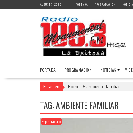
Skip
AUGUST 7, 2026
PORTADA
PROGRAMACIÓN
NOTICI
to
content
PORTADA
PROGRAMACIÓN
NOTICIAS
VID
Estas en:
Home
ambiente familiar
TAG:
AMBIENTE FAMILIAR
Espectáculo