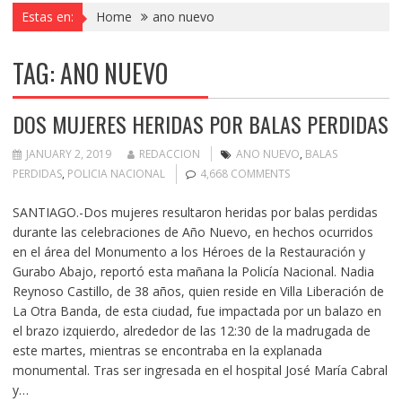
Estas en:
Home
ano nuevo
TAG:
ANO NUEVO
DOS MUJERES HERIDAS POR BALAS PERDIDAS
JANUARY 2, 2019
REDACCION
ANO NUEVO
,
BALAS
PERDIDAS
,
POLICIA NACIONAL
4,668 COMMENTS
SANTIAGO.-Dos mujeres resultaron heridas por balas perdidas
durante las celebraciones de Año Nuevo, en hechos ocurridos
en el área del Monumento a los Héroes de la Restauración y
Gurabo Abajo, reportó esta mañana la Policía Nacional. Nadia
Reynoso Castillo, de 38 años, quien reside en Villa Liberación de
La Otra Banda, de esta ciudad, fue impactada por un balazo en
el brazo izquierdo, alrededor de las 12:30 de la madrugada de
este martes, mientras se encontraba en la explanada
monumental. Tras ser ingresada en el hospital José María Cabral
y…