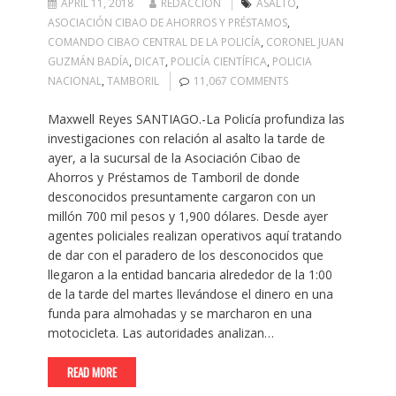
APRIL 11, 2018
REDACCION
ASALTO
,
ASOCIACIÓN CIBAO DE AHORROS Y PRÉSTAMOS
,
COMANDO CIBAO CENTRAL DE LA POLICÍA
,
CORONEL JUAN
GUZMÁN BADÍA
,
DICAT
,
POLICÍA CIENTÍFICA
,
POLICIA
NACIONAL
,
TAMBORIL
11,067 COMMENTS
Maxwell Reyes SANTIAGO.-La Policía profundiza las
investigaciones con relación al asalto la tarde de
ayer, a la sucursal de la Asociación Cibao de
Ahorros y Préstamos de Tamboril de donde
desconocidos presuntamente cargaron con un
millón 700 mil pesos y 1,900 dólares. Desde ayer
agentes policiales realizan operativos aquí tratando
de dar con el paradero de los desconocidos que
llegaron a la entidad bancaria alrededor de la 1:00
de la tarde del martes llevándose el dinero en una
funda para almohadas y se marcharon en una
motocicleta. Las autoridades analizan…
READ MORE