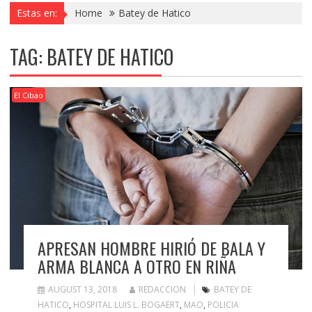
Estas en:
Home
Batey de Hatico
TAG:
BATEY DE HATICO
El Cibao
APRESAN HOMBRE HIRIÓ DE BALA Y
ARMA BLANCA A OTRO EN RIÑA
AUGUST 13, 2018
REDACCION
BATEY DE
HATICO
,
HOSPITAL LUIS L. BOGAERT
,
MAO
,
POLICIA