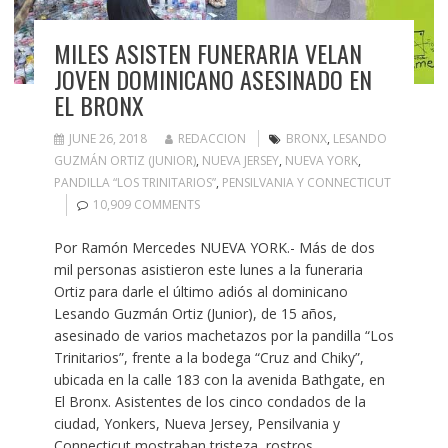
MILES ASISTEN FUNERARIA VELAN
JOVEN DOMINICANO ASESINADO EN
EL BRONX
JUNE 26, 2018
REDACCION
BRONX
,
LESANDO
GUZMÁN ORTIZ (JUNIOR)
,
NUEVA JERSEY
,
NUEVA YORK
,
PANDILLA “LOS TRINITARIOS”
,
PENSILVANIA Y CONNECTICUT
10,909 COMMENTS
Por Ramón Mercedes NUEVA YORK.- Más de dos
mil personas asistieron este lunes a la funeraria
Ortiz para darle el último adiós al dominicano
Lesando Guzmán Ortiz (Junior), de 15 años,
asesinado de varios machetazos por la pandilla “Los
Trinitarios”, frente a la bodega “Cruz and Chiky”,
ubicada en la calle 183 con la avenida Bathgate, en
El Bronx. Asistentes de los cinco condados de la
ciudad, Yonkers, Nueva Jersey, Pensilvania y
Connecticut mostraban tristeza, rostros