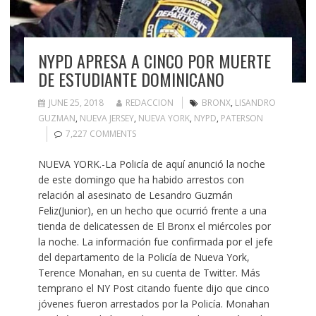
NYPD APRESA A CINCO POR MUERTE
DE ESTUDIANTE DOMINICANO
JUNE 25, 2018
REDACCION
BRONX
,
LISANDRO
GUZMAN
,
NUEVA JERSEY
,
NUEVA YORK
,
NYPD
,
PATERSON
7,227 COMMENTS
NUEVA YORK.-La Policía de aquí anunció la noche
de este domingo que ha habido arrestos con
relación al asesinato de Lesandro Guzmán
Feliz(Junior), en un hecho que ocurrió frente a una
tienda de delicatessen de El Bronx el miércoles por
la noche. La información fue confirmada por el jefe
del departamento de la Policía de Nueva York,
Terence Monahan, en su cuenta de Twitter. Más
temprano el NY Post citando fuente dijo que cinco
jóvenes fueron arrestados por la Policía. Monahan