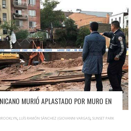
NICANO MURIÓ APLASTADO POR MURO EN
BROOKLYN
,
LUÍS RAMÓN SÁNCHEZ (GIOVANNI VARGAS)
,
SUNSET PARK