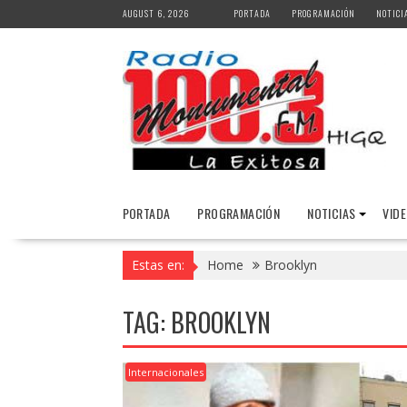
Skip
AUGUST 6, 2026
PORTADA
PROGRAMACIÓN
NOTICI
to
content
PORTADA
PROGRAMACIÓN
NOTICIAS
VID
Estas en:
Home
Brooklyn
TAG:
BROOKLYN
Internacionales