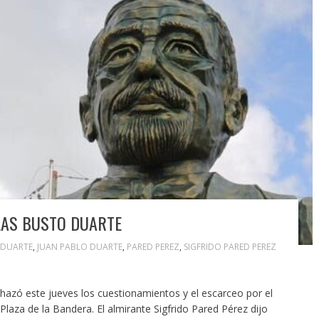
LAS BUSTO DUARTE
 DUARTE
,
JUAN PABLO DUARTE
,
PARED PEREZ
,
SIGFRIDO PARED PEREZ
zó este jueves los cuestionamientos y el escarceo por el
 Plaza de la Bandera. El almirante Sigfrido Pared Pérez dijo