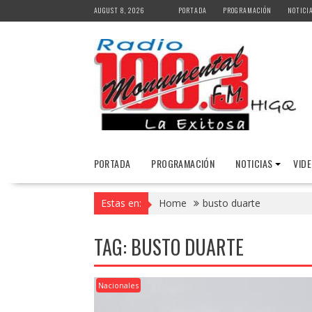
Skip
AUGUST 8, 2026
PORTADA
PROGRAMACIÓN
NOTICI
to
content
PORTADA
PROGRAMACIÓN
NOTICIAS
VID
Estas en:
Home
busto duarte
TAG:
BUSTO DUARTE
Nacionales