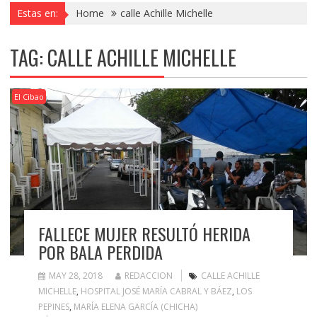
Estas en:
Home
calle Achille Michelle
TAG:
CALLE ACHILLE MICHELLE
El Cibao
FALLECE MUJER RESULTÓ HERIDA
POR BALA PERDIDA
MAY 28, 2018
REDACCION
CALLE ACHILLE
MICHELLE
,
HOSPITAL JOSÉ MARÍA CABRAL Y BÁEZ
,
LOS
PEPINES
,
MARÍA ELENA GARCÍA (CHICHA)