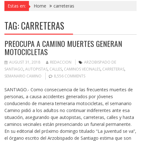
Estas en:
Home
carreteras
TAG:
CARRETERAS
PREOCUPA A CAMINO MUERTES GENERAN
MOTOCICLETAS
AUGUST 31, 2018
REDACCION
ARZOBISPADO DE
SANTIAGO
,
AUTOPISTAS
,
CALLES
,
CAMINOS VECINALES
,
CARRETERAS
,
SEMANARIO CAMINO
8,556 COMMENTS
SANTIAGO.- Como consecuencia de las frecuentes muertes de
personas, a causa accidentes generados por jóvenes
conduciendo de manera temeraria motocicletas, el semanario
Camino pidió a los adultos no continuar indiferentes ante esa
situación, asegurando que autopistas, carreteras, calles y hasta
caminos vecinales están presenciando un funeral permanente.
En su editorial del próximo domingo titulado “La juventud se va”,
el órgano escrito del Arzobispado de Santiago estima que son