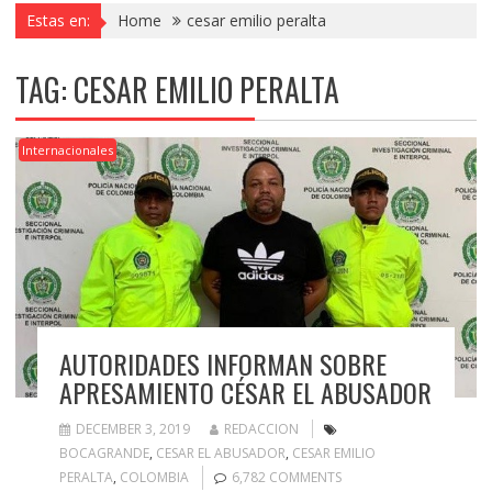
Estas en:
Home
cesar emilio peralta
TAG:
CESAR EMILIO PERALTA
Internacionales
AUTORIDADES INFORMAN SOBRE
APRESAMIENTO CÉSAR EL ABUSADOR
DECEMBER 3, 2019
REDACCION
BOCAGRANDE
,
CESAR EL ABUSADOR
,
CESAR EMILIO
PERALTA
,
COLOMBIA
6,782 COMMENTS