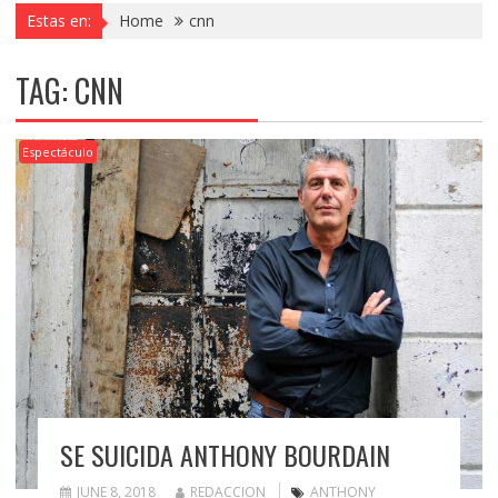
Estas en:
Home
cnn
TAG:
CNN
Espectáculo
SE SUICIDA ANTHONY BOURDAIN
JUNE 8, 2018
REDACCION
ANTHONY