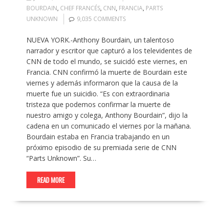
BOURDAIN
,
CHEF FRANCÉS
,
CNN
,
FRANCIA
,
PARTS
UNKNOWN
9,035 COMMENTS
NUEVA YORK.-Anthony Bourdain, un talentoso
narrador y escritor que capturó a los televidentes de
CNN de todo el mundo, se suicidó este viernes, en
Francia. CNN confirmó la muerte de Bourdain este
viernes y además informaron que la causa de la
muerte fue un suicidio. “Es con extraordinaria
tristeza que podemos confirmar la muerte de
nuestro amigo y colega, Anthony Bourdain”, dijo la
cadena en un comunicado el viernes por la mañana.
Bourdain estaba en Francia trabajando en un
próximo episodio de su premiada serie de CNN
“Parts Unknown”. Su…
READ MORE