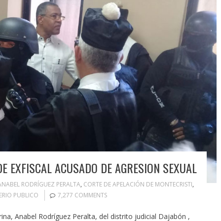
 DE EXFISCAL ACUSADO DE AGRESION SEXUAL
ANABEL RODRÍGUEZ PERALTA
,
CORTE DE APELACIÓN DE MONTECRISTI
,
ERIO PUBLICO
7,277 COMMENTS
na, Anabel Rodríguez Peralta, del distrito judicial Dajabón ,