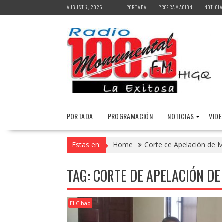
Skip
AUGUST 7, 2026
PORTADA
PROGRAMACIÓN
NOTICI
to
content
PORTADA
PROGRAMACIÓN
NOTICIAS
VID
Estas en:
Home
Corte de Apelación de M
TAG:
CORTE DE APELACIÓN DE
El Cibao