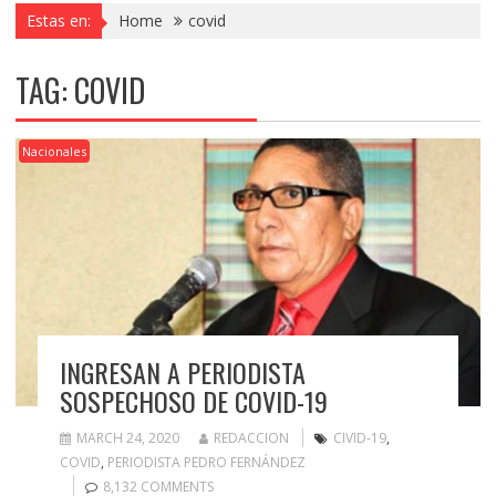
Estas en:
Home
covid
TAG:
COVID
Nacionales
INGRESAN A PERIODISTA
SOSPECHOSO DE COVID-19
MARCH 24, 2020
REDACCION
CIVID-19
,
COVID
,
PERIODISTA PEDRO FERNÁNDEZ
8,132 COMMENTS