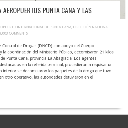
A AEROPUERTOS PUNTA CANA Y LAS
ROPUERTO INTERNACIONAL DE PUNTA CANA
,
DIRECCIÓN NACIONAL
3,003 COMMENTS
e Control de Drogas (DNCD) con apoyo del Cuerpo
y la coordinación del Ministerio Público, decomisaron 21 kilos
 de Punta Cana, provincia La Altagracia. Los agentes
 destacados en la referida terminal, procedieron a requisar un
o interior se decomisaron los paquetes de la droga que tuvo
n otro operativo, las autoridades detuvieron en el