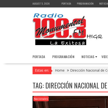
Skip
AUGUST 5, 2026
PORTADA
PROGRAMACIÓN
NOTICI
to
content
PORTADA
PROGRAMACIÓN
NOTICIAS
VID
Estas en:
Home
Dirección Nacional de 
TAG:
DIRECCIÓN NACIONAL DE
Nacionales