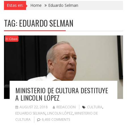
Estas en:
Home
Eduardo Selman
TAG:
EDUARDO SELMAN
El Cibao
MINISTERIO DE CULTURA DESTITUYE
A LINCOLN LÓPEZ
AUGUST 22, 2018
REDACCION
CULTURA
,
EDUARDO SELMAN
,
LINCOLN LÓPEZ
,
MINISTERIO DE
CULTURA
6,493 COMMENTS