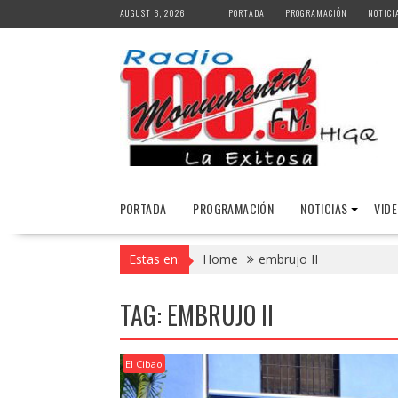
Skip
AUGUST 6, 2026
PORTADA
PROGRAMACIÓN
NOTICI
to
content
PORTADA
PROGRAMACIÓN
NOTICIAS
VID
Estas en:
Home
embrujo II
TAG:
EMBRUJO II
El Cibao