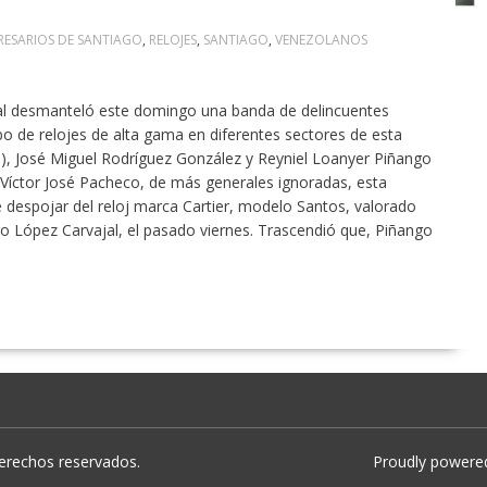
RESARIOS DE SANTIAGO
,
RELOJES
,
SANTIAGO
,
VENEZOLANOS
al desmanteló este domingo una banda de delincuentes
bo de relojes de alta gama en diferentes sectores de esta
o), José Miguel Rodríguez González y Reyniel Loanyer Piñango
 Víctor José Pacheco, de más generales ignoradas, esta
 despojar del reloj marca Cartier, modelo Santos, valorado
ro López Carvajal, el pasado viernes. Trascendió que, Piñango
erechos reservados.
Proudly powere