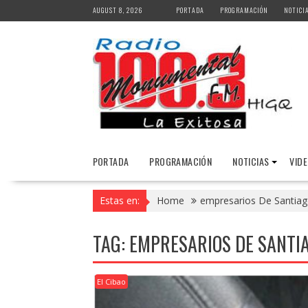
Skip
AUGUST 8, 2026
PORTADA
PROGRAMACIÓN
NOTICI
to
content
PORTADA
PROGRAMACIÓN
NOTICIAS
VID
Estas en:
Home
empresarios De Santia
TAG:
EMPRESARIOS DE SANTI
El Cibao