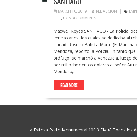
SANTIAGO
MARCH 10, 2019
REDACCION
EMP
7,634 COMMENTS
Maxwell Reyes SANTIAGO.- La Policía loc
venezolanos, los cuales se dedicaba al ro
ciudad. Roselio Batista Marte (El Mancha
Mendoza, reportó la Policía. En tanto que
prófugo, se marchó a Venezuela, luego de
por mil ochocientos dólares al señor Artu
Mendoza,…
READ MORE
La Exitosa Radio Monumental 100.3 FM © Todos los d