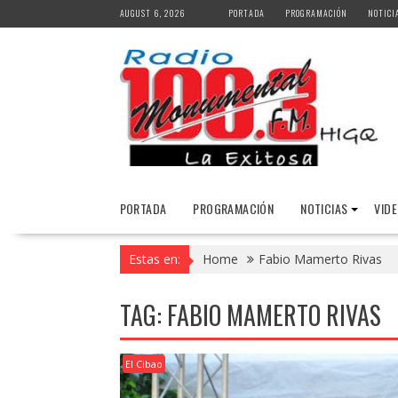
Skip
AUGUST 6, 2026
PORTADA
PROGRAMACIÓN
NOTICI
to
content
PORTADA
PROGRAMACIÓN
NOTICIAS
VID
Estas en:
Home
Fabio Mamerto Rivas
TAG:
FABIO MAMERTO RIVAS
El Cibao