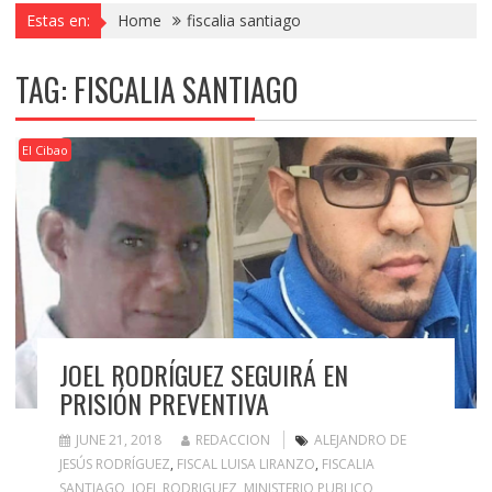
Estas en:
Home
fiscalia santiago
TAG:
FISCALIA SANTIAGO
El Cibao
JOEL RODRÍGUEZ SEGUIRÁ EN
PRISIÓN PREVENTIVA
JUNE 21, 2018
REDACCION
ALEJANDRO DE
JESÚS RODRÍGUEZ
,
FISCAL LUISA LIRANZO
,
FISCALIA
SANTIAGO
,
JOEL RODRIGUEZ
,
MINISTERIO PUBLICO