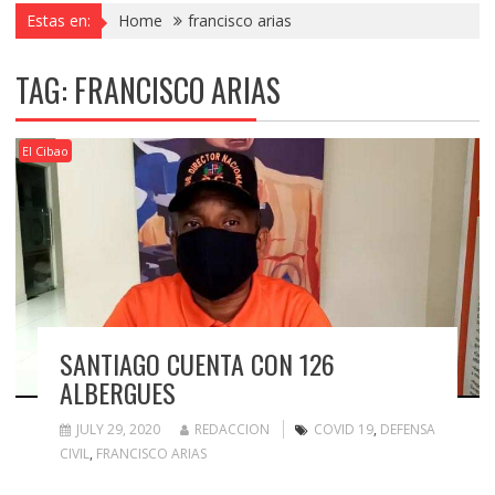
Estas en:
Home
francisco arias
TAG:
FRANCISCO ARIAS
El Cibao
SANTIAGO CUENTA CON 126
ALBERGUES
JULY 29, 2020
REDACCION
COVID 19
,
DEFENSA
CIVIL
,
FRANCISCO ARIAS