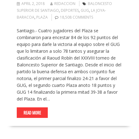
APRIL 2, 2018
REDACCION
BALONCESTO
SUPERIOR DE SANTIAGO
,
DEPORTES
,
GUG
,
LA JOYA-
BARACOA
,
PLAZA
18,508 COMMENTS
Santiago.- Cuatro jugadores del Plaza se
combinaron para encestar 84 de los 92 puntos del
equipo para darle la victoria al equipo sobre el GUG
que lo limitaron a solo 78 tantos y asegurar la
clasificación al Raoud Robín del XXXVIII torneo de
Baloncesto Superior de Santiago. Desde el inicio del
partido la buena defensa en ambos conjunto fue
notoria, el primer parcial finalizo 24-21 a favor del
GUG, el segundo cuarto Plaza anoto 18 puntos y
GUG 14 finalizando la primera mitad 39-38 a favor
del Plaza. En el…
READ MORE