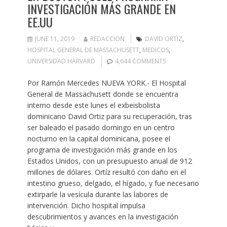
INVESTIGACIÓN MÁS GRANDE EN
EE.UU
JUNE 11, 2019
REDACCION
DAVID ORTIZ
,
HOSPITAL GENERAL DE MASSACHUSETT
,
MEDICOS
,
UNIVERSIDAD HARVARD
4,644 COMMENTS
Por Ramón Mercedes NUEVA YORK.- El Hospital
General de Massachusett donde se encuentra
interno desde este lunes el exbeisbolista
dominicano David Ortiz para su recuperación, tras
ser baleado el pasado domingo en un centro
nocturno en la capital dominicana, posee el
programa de investigación más grande en los
Estados Unidos, con un presupuesto anual de 912
millones de dólares. Ortíz resultó con daño en el
intestino grueso, delgado, el hígado, y fue necesario
extirparle la vesícula durante las labores de
intervención. Dicho hospital impulsa
descubrimientos y avances en la investigación