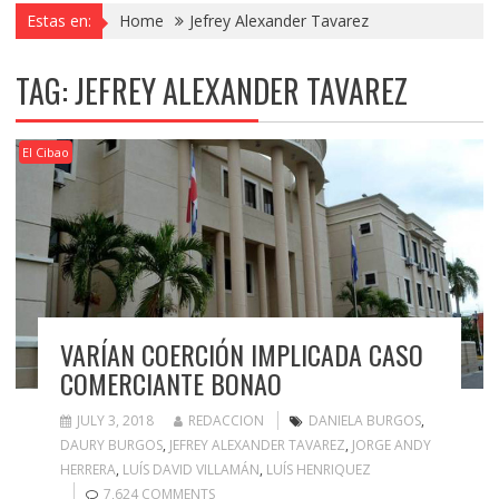
Estas en:
Home
Jefrey Alexander Tavarez
TAG:
JEFREY ALEXANDER TAVAREZ
El Cibao
VARÍAN COERCIÓN IMPLICADA CASO
COMERCIANTE BONAO
JULY 3, 2018
REDACCION
DANIELA BURGOS
,
DAURY BURGOS
,
JEFREY ALEXANDER TAVAREZ
,
JORGE ANDY
HERRERA
,
LUÍS DAVID VILLAMÁN
,
LUÍS HENRIQUEZ
7,624 COMMENTS